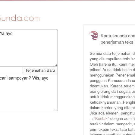
Ya ayo
Kamussunda.com
penerjemah teks
Semua data terjemahan d
yang dikumpulkan terbuka
Oleh karena itu, kami me
pribadi Anda tidak boleh
menggunakan Penerjemah 
cani sampeyan? Wis, ayo
pengguna Kamussunda.com 
ditemukan. Karena terjem
orang-orang dari segala
untuk tidak menggunakan
ketidaknyamanan. Penghin
dalam konten yang ditam
Jika ada elemen, pengatur
→
"Kontak"
dengan adminis
terakhir dalam mengedit,
permukaan teks: tata baha
lainnya seperti gaya dan 