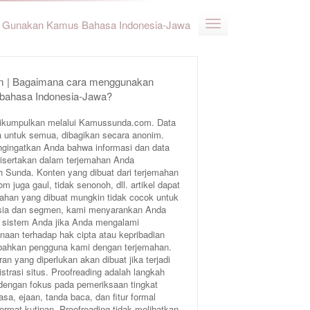
Gunakan Kamus Bahasa Indonesia-Jawa
 | Bagaimana cara menggunakan
 bahasa Indonesia-Jawa?
ikumpulkan melalui Kamussunda.com. Data
 untuk semua, dibagikan secara anonim.
ngingatkan Anda bahwa informasi dan data
 disertakan dalam terjemahan Anda
Sunda. Konten yang dibuat dari terjemahan
juga gaul, tidak senonoh, dll. artikel dapat
ahan yang dibuat mungkin tidak cocok untuk
 usia dan segmen, kami menyarankan Anda
 sistem Anda jika Anda mengalami
aan terhadap hak cipta atau kepribadian
bahkan pengguna kami dengan terjemahan.
an yang diperlukan akan dibuat jika terjadi
trasi situs. Proofreading adalah langkah
 dengan fokus pada pemeriksaan tingkat
sa, ejaan, tanda baca, dan fitur formal
format kutipan. Proofreading tidak melibatkan